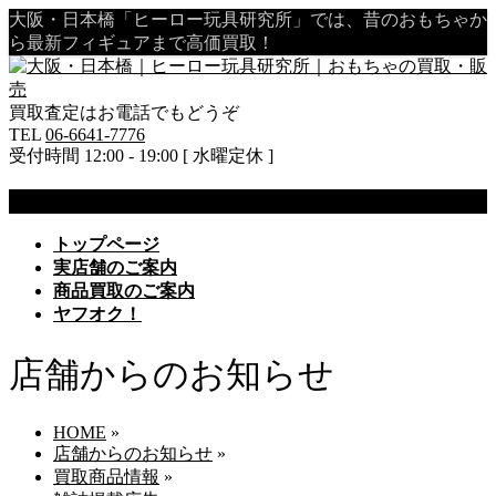
大阪・日本橋「ヒーロー玩具研究所」では、昔のおもちゃか
ら最新フィギュアまで高価買取！
買取査定はお電話でもどうぞ
TEL
06-6641-7776
受付時間 12:00 - 19:00 [ 水曜定休 ]
MENU
メ
トップページ
ニ
実店舗のご案内
ュ
商品買取のご案内
ー
ヤフオク！
を
飛
店舗からのお知らせ
ば
す
HOME
»
店舗からのお知らせ
»
買取商品情報
»