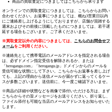
商品の買取査定につきましてはこちらから承ります
オンラインでの買取査定につきましては、こちらからお問い
合わせください。お返事につきましては、概ね3営業日以内
にご連絡差し上げるようにしておりますが、店舗が混雑する
週末およびその前後に頂戴したものにつきましては、若干遅
延する場合もございます。ご了承くださいませ。
※買取査定以外の内容につきましては、
こちらのお問合せフ
ォーム
をご利用ください。
※連絡先として携帯電話のメールアドレスを指定される場合
は、必ずドメイン指定受信を解除されるか、または
「herogangu.com」「herogangu.jp」ドメインからのメールを
受信可能な状態にして下さい。こちらからお返事を差し上げ
ても、上記の理由から送信メールが届かずに返ってくるケー
スが多数ございます。送信前に、今一度ご確認下さいませ。
※商品の詳細や状態などを画像で添付いただける方は、まず
こちらからその旨メッセージをお送りください。折り返し、
ファイル添付も可能な当店のメールアドレスをお知らせいた
します。