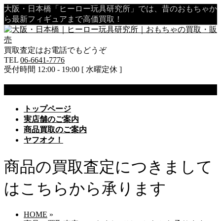
大阪・日本橋「ヒーロー玩具研究所」では、昔のおもちゃか
ら最新フィギュアまで高価買取！
買取査定はお電話でもどうぞ
TEL
06-6641-7776
受付時間 12:00 - 19:00 [ 水曜定休 ]
MENU
メ
トップページ
ニ
実店舗のご案内
ュ
商品買取のご案内
ー
ヤフオク！
を
飛
商品の買取査定につきまして
ば
す
はこちらから承ります
HOME
»