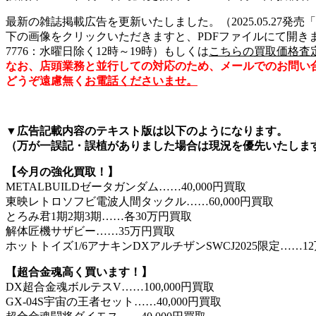
最新の雑誌掲載広告を更新いたしました。（2025.05.27発売「
下の画像をクリックいただきますと、PDFファイルにて開きま
7776：水曜日除く12時～19時）もしくは
こちらの買取価格査
なお、店頭業務と並行しての対応のため、メールでのお問い
どうぞ遠慮無く
お電話くださいませ。
▼広告記載内容のテキスト版は以下のようになります。
（万が一誤記・誤植がありました場合は現況を優先いたしま
【今月の強化買取！】
METALBUILDゼータガンダム……40,000円買取
東映レトロソフビ電波人間タックル……60,000円買取
とろみ君1期2期3期……各30万円買取
解体匠機サザビー……35万円買取
ホットトイズ1/6アナキンDXアルチザンSWCJ2025限定……1
【超合金魂高く買います！】
DX超合金魂ボルテスV……100,000円買取
GX-04S宇宙の王者セット……40,000円買取