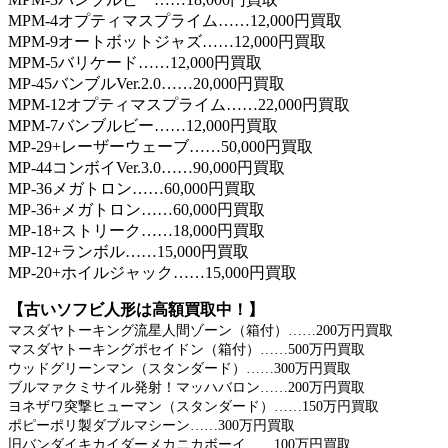
MPM-4オプティマスプライム……12,000円買取
MPM-9オートボットジャズ……12,000円買取
MPM-5バリケード……12,000円買取
MP-45バンブルVer.2.0……20,000円買取
MPM-12オプティマスプライム……22,000円買取
MPM-7バンブルビー……12,000円買取
MP-29+レーザーウェーブ……50,000円買取
MP-44コンボイVer.3.0……90,000円買取
MP-36メガトロン……60,000円買取
MP-36+メガトロン……60,000円買取
MP-18+ストリーク……18,000円買取
MP-12+ランボル……15,000円買取
MP-20+ホイルジャック……15,000円買取
【古いソフビ人形は高額買取中！】
マスダヤトーキング流星人間ゾーン（箱付）……200万円買取
マスダヤトーキングポセイドン（箱付）……500万円買取
ウッドグリーンマン（スタンダード）……300万円買取
ブルマァクミサイル発射！マッハバロン……200万円買取
ヨネザワ突撃ヒューマン（スタンダード）……150万円買取
ポピーポリ製ダブルマシーン……300万円買取
旧バンダイキカイダーメカニカボーイ……100万円買取