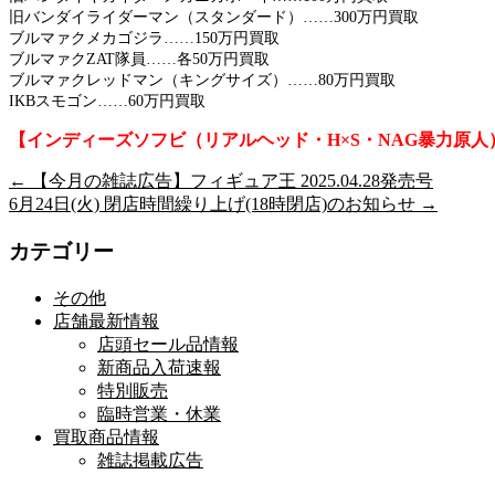
旧バンダイライダーマン（スタンダード）……300万円買取
ブルマァクメカゴジラ……150万円買取
ブルマァクZAT隊員……各50万円買取
ブルマァクレッドマン（キングサイズ）……80万円買取
IKBスモゴン……60万円買取
【インディーズソフビ（リアルヘッド・H×S・NAG暴力原
←
【今月の雑誌広告】フィギュア王 2025.04.28発売号
6月24日(火) 閉店時間繰り上げ(18時閉店)のお知らせ
→
カテゴリー
その他
店舗最新情報
店頭セール品情報
新商品入荷速報
特別販売
臨時営業・休業
買取商品情報
雑誌掲載広告