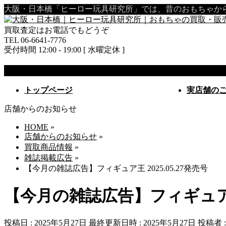
大阪・日本橋「ヒーロー玩具研究所」では、昔のおもちゃ
買取査定はお電話でもどうぞ
TEL 06-6641-7776
受付時間 12:00 - 19:00 [ 水曜定休 ]
MENU
メ
トップページ
実店舗の
ニ
店舗からのお知らせ
ュ
ー
HOME
»
を
店舗からのお知らせ
»
飛
買取商品情報
»
ば
雑誌掲載広告
»
す
【今月の雑誌広告】フィギュア王 2025.05.27発売号
【今月の雑誌広告】フィギュア王 
投稿日 : 2025年5月27日
最終更新日時 : 2025年5月27日
投稿者 