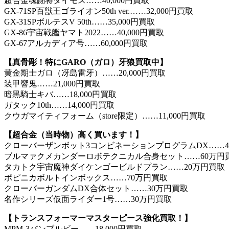
超合金魂闘将ダイモス……40,000円買取
GX-71SP百獣王ゴライオン50th ver.……32,000円買取
GX-31SPボルテスV 50th……35,000円買取
GX-86宇宙戦艦ヤマト2022……40,000円買取
GX-67アルカディア号……60,000円買取
【
真骨彫！特にGARO（ガロ）牙狼買取中】
黄金期士ガロ（冴島雷牙）……20,000円買取
装甲響鬼……21,000円買取
暗黒騎士キバ……18,000円買取
ガタック10th……14,000円買取
クウガマイティフォーム（store限定）……11,000円買取
【超合金（当時物）高く買います！
】
クローバーザンボット3コンビネーションプログラムDX……4
ブルマァクメカンダーロボテクニカル合身セット……60万円
タカトク宇宙魔神ダイケンゴービルドプラン……20万円買取
ポピニカボルトインボックス……70万円買取
クローバーガンダムDX合体セット……30万円買取
名作シリーズ仮面ライダー1号……30万円買取
【トランスフォーマーマスターピース強化買取！】
MPM-3バンブルビー……18,000円買取